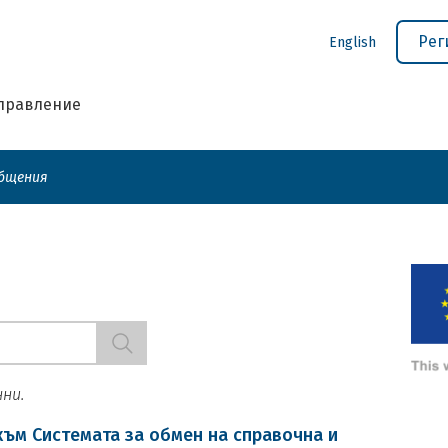
Рег
English
управление
общения
нни.
ъм Системата за обмен на справочна и