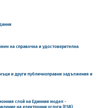
 данни
бмен на справочна и удостоверителна
нъци и други публичноправни задължения и
ионния слой на Единния модел -
вление на електронни услуги (ESB)